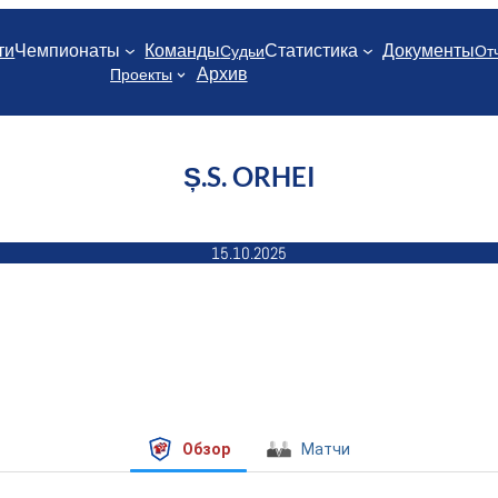
ти
Чемпионаты
Команды
Статистика
Документы
Судьи
От
Архив
Проекты
Ș.S. ORHEI
15.10.2025
Обзор
Матчи