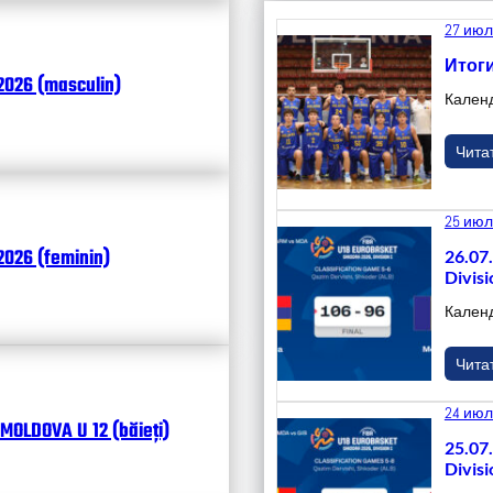
27 июл
Итоги
2026 (masculin)
Кален
Чита
25 июл
026 (feminin)
26.07
Divisi
Кален
Чита
24 июл
MOLDOVA U 12 (băieți)
25.07
Divisi