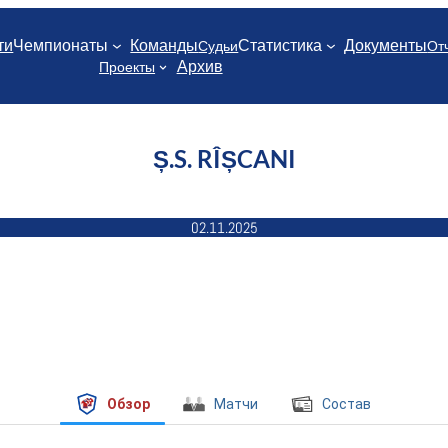
ти
Чемпионаты
Команды
Статистика
Документы
Судьи
От
Архив
Проекты
Ș.S. RÎȘCANI
02.11.2025
Обзор
Матчи
Состав