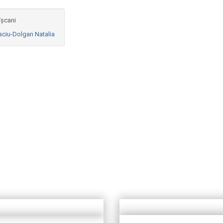
îșcani
aciu-Dolgan Natalia