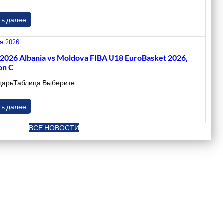
ть далее
я 2026
.2026 Albania vs Moldova FIBA U18 EuroBasket 2026,
on C
дарьТаблица Выберите
ть далее
ВСЕ НОВОСТИ