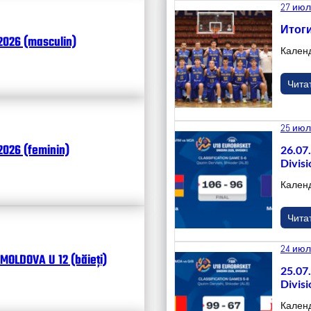
27 июл
Итоги
2026 (masculin)
Кален
Чита
25 июл
026 (feminin)
26.07
Divisi
Кален
Чита
24 июл
MOLDOVA U 12 (băieți)
25.07
Divisi
Кален