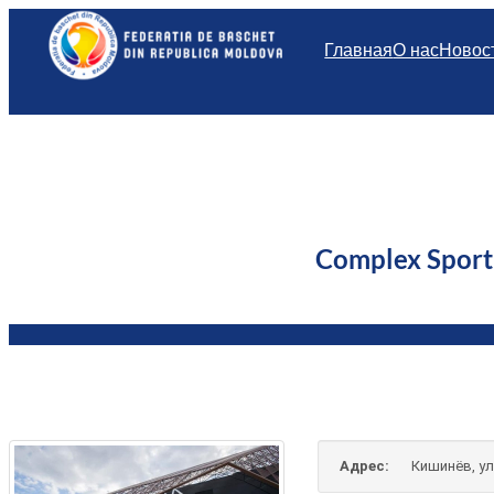
Перейти
к
Главная
О нас
Новос
содержимому
Complex Spor
Адрес:
Кишинёв, ул