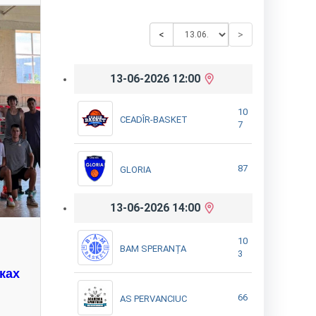
<
>
13-06-2026 12:00
10
CEADÎR-BASKET
7
87
GLORIA
13-06-2026 14:00
10
BAM SPERANȚA
3
ках
66
AS PERVANCIUC