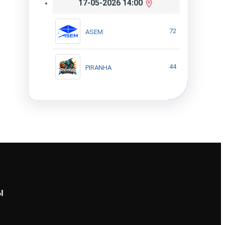
17-05-2026 14:00
72
ASEM
44
PIRANHA
Ы