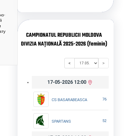
но-
й
и
ату
CAMPIONATUL REPUBLICII MOLDOVA
DIVIZIA NAȚIONALĂ 2025-2026 (feminin)
<
>
17-05-2026 12:00
76
CS BASARABEASCA
52
SPARTANS