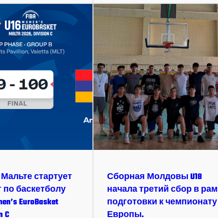
на Мальте стартует
Сборная Молдовы U18
 по баскетболу
начала третий сбор в рам
en’s EuroBasket
подготовки к чемпионату
n C
Европы.