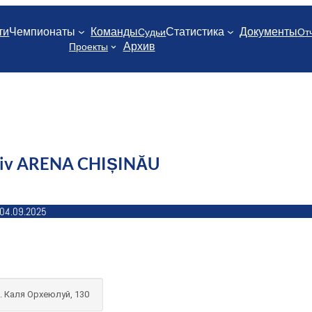
ти
Чемпионаты
Команды
Статистика
Документы
Судьи
От
Архив
Проекты
tiv ARENA CHIȘINĂU
04.09.2025
. Каля Орхеюлуй, 130