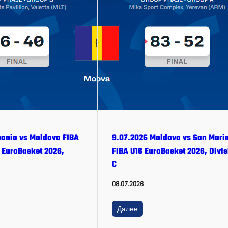
bania vs Moldova FIBA
9.07.2026 Moldova vs San Mari
EuroBasket 2026,
FIBA U16 EuroBasket 2026, Divis
C
08.07.2026
Далее