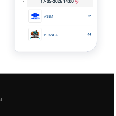
17-05-2026 14:00
72
ASEM
44
PIRANHA
Ы