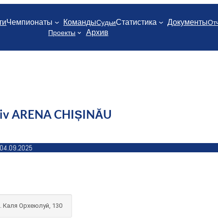
ти
Чемпионаты
Команды
Статистика
Документы
Судьи
От
Архив
Проекты
tiv ARENA CHIȘINĂU
04.09.2025
. Каля Орхеюлуй, 130