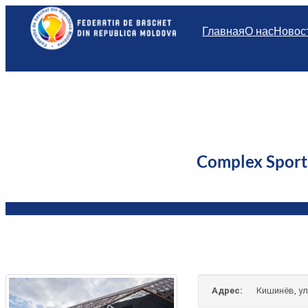
Перейти
к
Главная
О нас
Новос
содержимому
Complex Spor
Адрес:
Кишинёв, ул