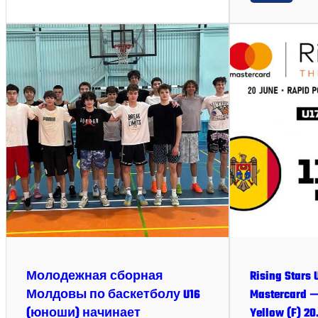
Молодежная сборная
Rising Stars
Молдовы по баскетболу U16
Mastercard 
(юноши) начинает
Yellow (F) 2