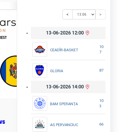
<
>
13-06-2026 12:00
10
CEADÎR-BASKET
7
87
GLORIA
13-06-2026 14:00
10
BAM SPERANȚA
3
 VS
66
AS PERVANCIUC