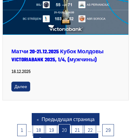
Матчи 20-21.12.2025 Кубок Молдовы
VICTORIABANK 2025, 1/4, (мужчины)
16.12.2025
Далее
«
Предыдущая страница
1
…
18
19
20
21
22
…
29