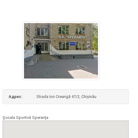
Адрес:
Strada Ion Creangă 47/2, Chișinău
Şcoala Sportivă Speranţa