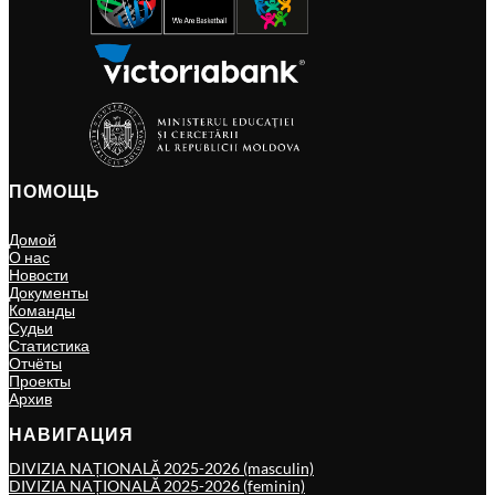
ПОМОЩЬ
Домой
О нас
Новости
Документы
Команды
Судьи
Статистика
Отчёты
Проекты
Архив
НАВИГАЦИЯ
DIVIZIA NAȚIONALĂ 2025-2026 (masculin)
DIVIZIA NAȚIONALĂ 2025-2026 (feminin)