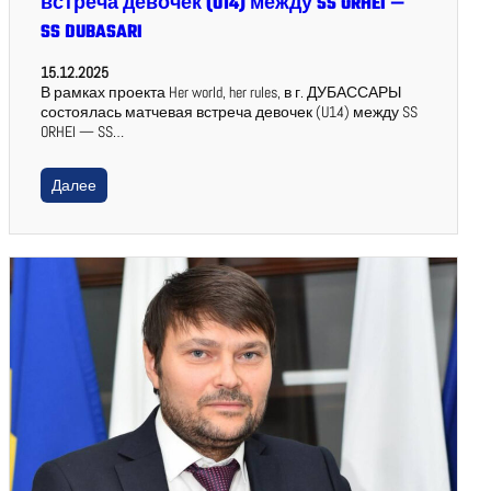
встреча девочек (U14) между SS ORHEI —
SS DUBASARI
15.12.2025
В рамках проекта Her world, her rules, в г. ДУБАССАРЫ
состоялась матчевая встреча девочек (U14) между SS
ORHEI — SS…
Далее