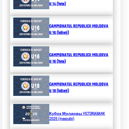
U 14 (fete)
CAMPIONATUL REPUBLICII MOLDOVA
U 16 (băieți)
CAMPIONATUL REPUBLICII MOLDOVA
U 16 (fete)
CAMPIONATUL REPUBLICII MOLDOVA
U 18 (băieți)
Кубок Молдовы
VICTORIABANK
2025 (masculin)