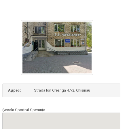
Адрес:
Strada Ion Creangă 47/2, Chișinău
Şcoala Sportivă Speranţa