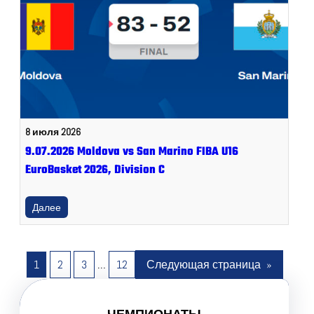
8 июля 2026
9.07.2026 Moldova vs San Marino FIBA U16
EuroBasket 2026, Division C
Далее
1
2
3
…
12
Следующая страница
»