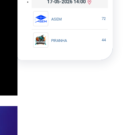
17-05-2026 14:00
72
ASEM
44
PIRANHA