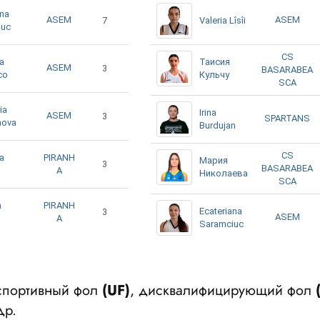
ana
ASEM
ASEM
7
Valeria Lîsîi
iuc
CS
na
Таисия
ASEM
3
BASARABEA
co
Кульчу
SCA
ia
Irina
ASEM
3
SPARTANS
nova
Burdujan
CS
na
PIRANH
Мария
3
BASARABEA
A
Николаева
SCA
a
PIRANH
Ecateriana
3
ASEM
A
Saramciuc
еспортивный фол
(UF)
, дисквалифицирующий фол
др.