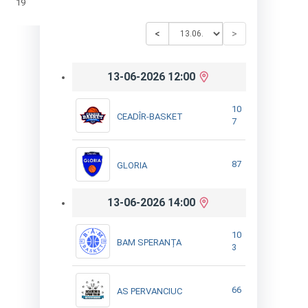
19
<
>
13-06-2026 12:00
10
CEADÎR-BASKET
7
87
GLORIA
13-06-2026 14:00
10
BAM SPERANȚA
3
66
AS PERVANCIUC