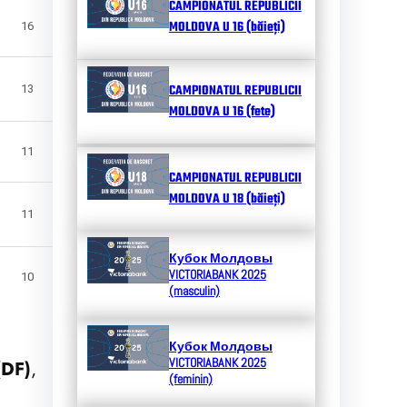
CAMPIONATUL REPUBLICII
MOLDOVA U 16 (băieți)
16
CAMPIONATUL REPUBLICII
13
MOLDOVA U 16 (fete)
11
CAMPIONATUL REPUBLICII
MOLDOVA U 18 (băieți)
11
Кубок Молдовы
VICTORIABANK 2025
10
(masculin)
Кубок Молдовы
VICTORIABANK 2025
(DF)
,
(feminin)