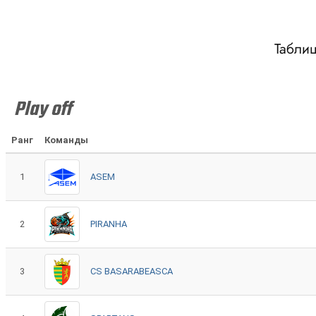
Таблиц
Play off
Ранг
Команды
1
ASEM
2
PIRANHA
3
CS BASARABEASCA