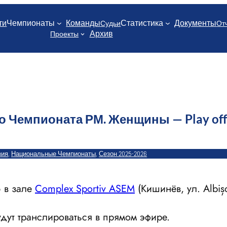
ти
Чемпионаты
Команды
Статистика
Документы
Судьи
От
Архив
Проекты
о Чемпионата РМ. Женщины — Play of
зия
, 
Национальные Чемпионаты
, 
Сезон 2025-2026
6 в зале
Complex Sportiv ASEM
(Кишинёв, ул. Albiș
дут транслироваться в прямом эфире.