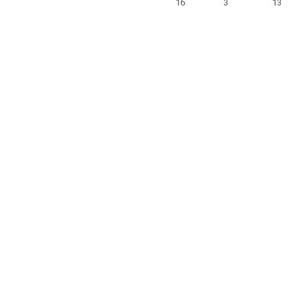
16
3
13