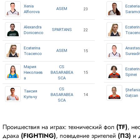
Xenia
Ecateri
ASEM
23
Alfiorova
Saramc
Alexandra
Ecateri
SPARTANS
22
Donicenco
Tcacen
Ecaterina
Anastas
ASEM
15
Tcacenco
Suread
Мария
CS
Ecateri
Николаев
BASARABEA
15
Spinei
а
SCA
CS
Ștefani
Таисия
BASARABEA
14
Gațcan
Кульчу
SCA
Проишествия на играх: технический фол
(ТF)
, н
драка
(FIGHTING)
, поведение зрителей
(ПЗ)
и 