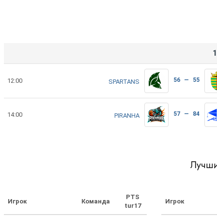
1
56 — 55
12:00
SPARTANS
57 — 84
14:00
PIRANHA
Лучши
PTS
Игрок
Команда
Игрок
tur17