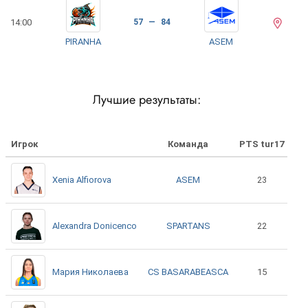
14:00
57 — 84
PIRANHA
ASEM
Лучшие результаты:
Игрок
Команда
PTS tur17
ASEM
Xenia Alfiorova
23
SPARTANS
Alexandra Donicenco
22
CS BASARABEASCA
Мария Николаева
15