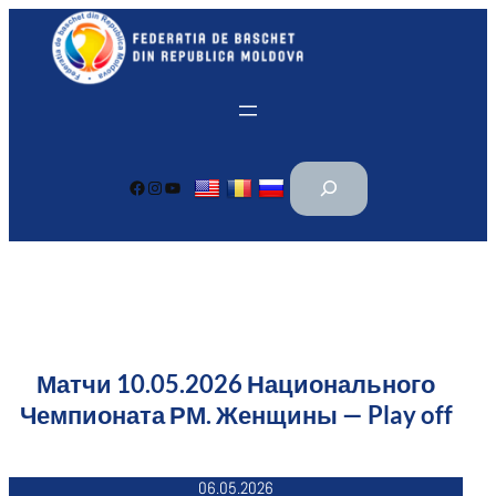
Перейти
к
содержимому
П
Facebook
Instagram
YouTube
о
и
с
к
Матчи 10.05.2026 Национального
Чемпионата РМ. Женщины — Play off
06.05.2026