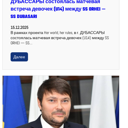
ДУБАССАРЫ состоялась матчевая
встреча девочек (U14) между SS ORHEI —
SS DUBASARI
15.12.2025
В рамках проекта Her world, her rules, в г. ДУБАССАРЫ
состоялась матчевая встреча девочек (U14) между SS
ORHEI — SS…
Далее