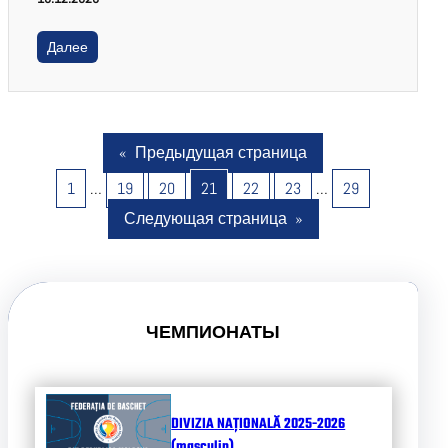
Далее
«
Предыдущая страница
1
…
19
20
21
22
23
…
29
Следующая страница
»
ЧЕМПИОНАТЫ
DIVIZIA NAȚIONALĂ 2025-2026
(masculin)