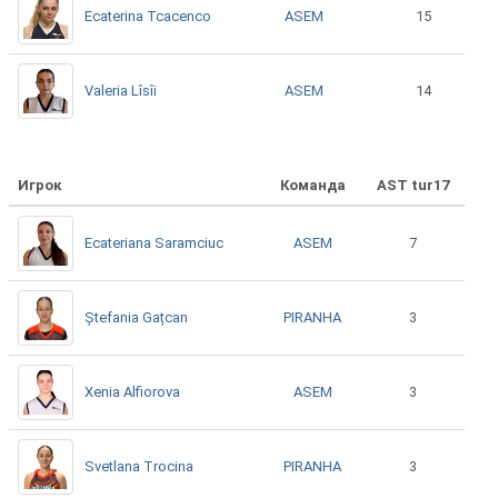
ASEM
Ecaterina Tcacenco
15
ASEM
Valeria Lîsîi
14
Игрок
Команда
AST tur17
ASEM
Ecateriana Saramciuc
7
PIRANHA
Ștefania Gațcan
3
ASEM
Xenia Alfiorova
3
PIRANHA
Svetlana Trocina
3