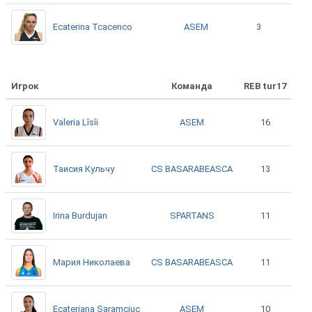
ASEM
Ecaterina Tcacenco
3
Игрок
Команда
REB tur17
ASEM
Valeria Lîsîi
16
CS BASARABEASCA
Таисия Кульчу
13
SPARTANS
Irina Burdujan
11
CS BASARABEASCA
Мария Николаева
11
ASEM
Ecateriana Saramciuc
10