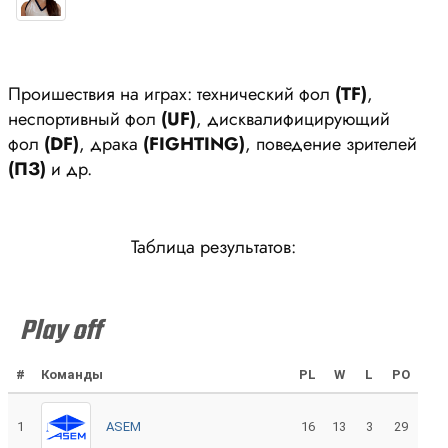
Проишествия на играх: технический фол
(ТF)
,
неспортивный фол
(UF)
, дисквалифицирующий
фол
(DF)
, драка
(FIGHTING)
, поведение зрителей
(ПЗ)
и др.
Таблица результатов:
Play off
#
Команды
PL
W
L
PO
1
ASEM
16
13
3
29