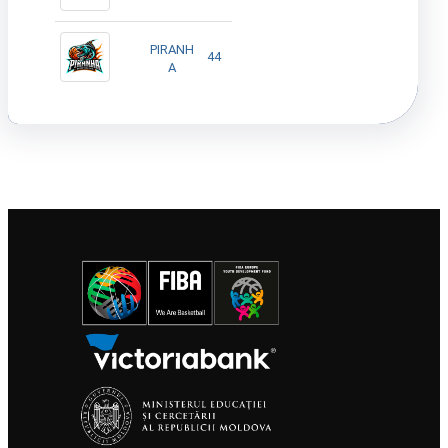
PIRANH
44
A