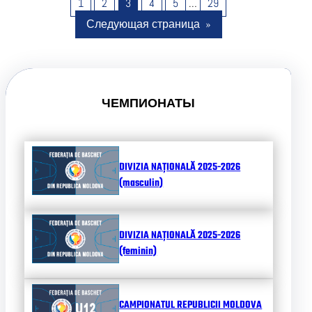
1
2
3
4
5
…
29
Следующая страница
»
ЧЕМПИОНАТЫ
DIVIZIA NAȚIONALĂ 2025-2026
(masculin)
DIVIZIA NAȚIONALĂ 2025-2026
(feminin)
CAMPIONATUL REPUBLICII MOLDOVA