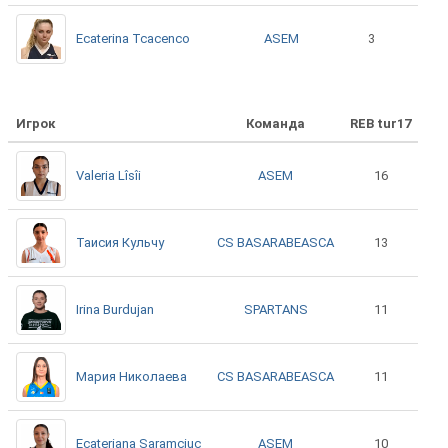
ASEM
Ecaterina Tcacenco
3
Игрок
Команда
REB tur17
ASEM
Valeria Lîsîi
16
CS BASARABEASCA
Таисия Кульчу
13
SPARTANS
Irina Burdujan
11
CS BASARABEASCA
Мария Николаева
11
ASEM
Ecateriana Saramciuc
10