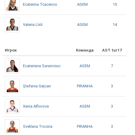
ASEM
Ecaterina Tcacenco
15
ASEM
Valeria Lîsîi
14
Игрок
Команда
AST tur17
ASEM
Ecateriana Saramciuc
7
PIRANHA
Ștefania Gațcan
3
ASEM
Xenia Alfiorova
3
PIRANHA
Svetlana Trocina
3