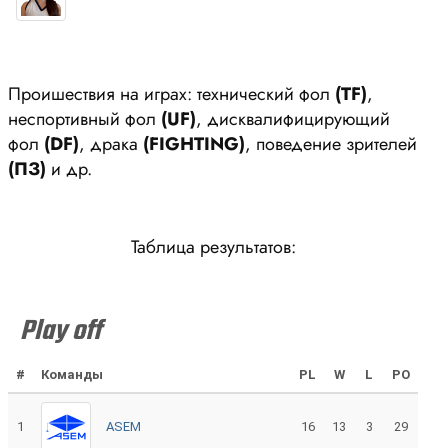
Проишествия на играх: технический фол
(ТF)
,
неспортивный фол
(UF)
, дисквалифицирующий
фол
(DF)
, драка
(FIGHTING)
, поведение зрителей
(ПЗ)
и др.
Таблица результатов:
Play off
#
Команды
PL
W
L
PO
1
ASEM
16
13
3
29