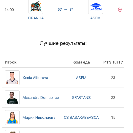
14:00
57 — 84
PIRANHA
ASEM
Лучшие результаты:
Игрок
Команда
PTS tur17
ASEM
Xenia Alfiorova
23
SPARTANS
Alexandra Donicenco
22
CS BASARABEASCA
Мария Николаева
15