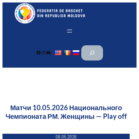
Перейти
к
содержимому
П
Facebook
Instagram
YouTube
о
и
с
к
Матчи 10.05.2026 Национального
Чемпионата РМ. Женщины — Play off
06.05.2026