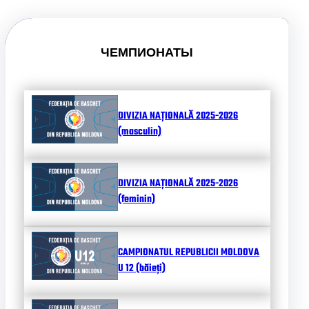
ЧЕМПИОНАТЫ
DIVIZIA NAȚIONALĂ 2025-2026
(masculin)
DIVIZIA NAȚIONALĂ 2025-2026
(feminin)
CAMPIONATUL REPUBLICII MOLDOVA
U 12 (băieți)