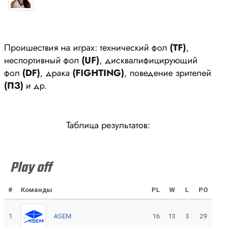
Проишествия на играх: технический фол
(ТF)
,
неспортивный фол
(UF)
, дисквалифицирующий
фол
(DF)
, драка
(FIGHTING)
, поведение зрителей
(ПЗ)
и др.
Таблица результатов:
Play off
#
Команды
PL
W
L
PO
1
ASEM
16
13
3
29