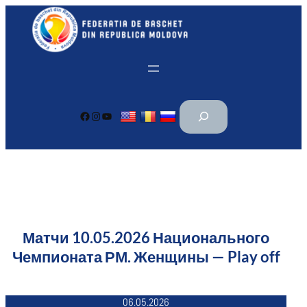
Перейти
к
содержимому
П
Facebook
Instagram
YouTube
о
и
с
к
Матчи 10.05.2026 Национального
Чемпионата РМ. Женщины — Play off
06.05.2026