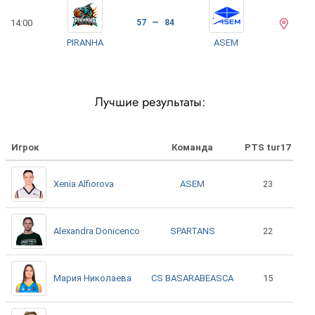
14:00
57 — 84
PIRANHA
ASEM
Лучшие результаты:
Игрок
Команда
PTS tur17
ASEM
Xenia Alfiorova
23
SPARTANS
Alexandra Donicenco
22
CS BASARABEASCA
Мария Николаева
15