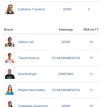
ASEM
Ecaterina Tcacenco
3
Игрок
Команда
REB tur17
ASEM
Valeria Lîsîi
16
CS BASARABEASCA
Таисия Кульчу
13
SPARTANS
Irina Burdujan
11
CS BASARABEASCA
Мария Николаева
11
ASEM
Ecateriana Saramciuc
10