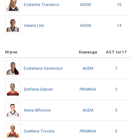
ASEM
Ecaterina Tcacenco
15
ASEM
Valeria Lîsîi
14
Игрок
Команда
AST tur17
ASEM
Ecateriana Saramciuc
7
PIRANHA
Ștefania Gațcan
3
ASEM
Xenia Alfiorova
3
PIRANHA
Svetlana Trocina
3