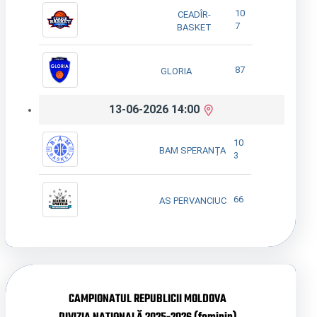
10
CEADÎR-
7
BASKET
87
GLORIA
13-06-2026 14:00
10
BAM SPERANȚA
3
66
AS PERVANCIUC
CAMPIONATUL REPUBLICII MOLDOVA