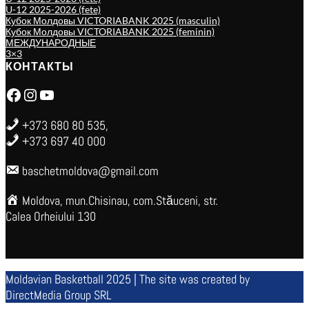
U-12 2025-2026 (fete)
Кубок Молдовы VICTORIABANK 2025 (masculin)
Кубок Молдовы VICTORIABANK 2025 (feminin)
МЕЖДУНАРОДНЫЕ
3×3
КОНТАКТЫ
Facebook
Instagram
YouTube
+373 680 80 535,
+373 697 40 000
baschetmoldova@gmail.com
Moldova, mun.Chisinau, com.Stăuceni, str.
Calea Orheiului 130
Moldavian Basketball 2025 | The site was created by
DirectMedia Group SRL