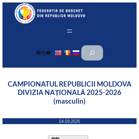
Перейти
к
содержимому
П
Facebook
Instagram
YouTube
о
и
с
к
CAMPIONATUL REPUBLICII MOLDOVA
DIVIZIA NAȚIONALĂ 2025-2026
(masculin)
04.09.2025