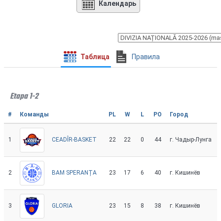
Календарь
Таблица
Правила
Etapa 1-2
#
Команды
PL
W
L
PO
Город
1
22
22
0
44
г. Чадыр-Лунга
CEADÎR-BASKET
2
23
17
6
40
г. Кишинёв
BAM SPERANȚA
3
23
15
8
38
г. Кишинёв
GLORIA