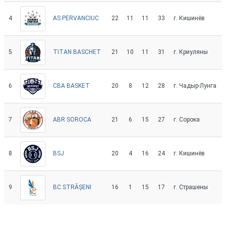
4
22
11
11
33
г. Кишинёв
AS PERVANCIUC
5
21
10
11
31
г. Криуляны
TITAN BASCHET
6
20
8
12
28
г. Чадыр-Лунга
CBA BASKET
7
21
6
15
27
г. Сорока
ABR SOROCA
8
20
4
16
24
г. Кишинёв
BSJ
9
16
1
15
17
г. Страшены
BC STRĂȘENI