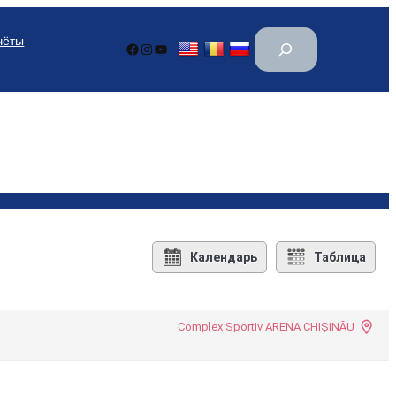
П
чёты
Facebook
Instagram
YouTube
о
и
с
к
Календарь
Таблица
Complex Sportiv ARENA CHIȘINĂU