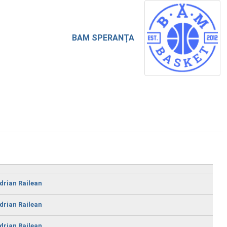
BAM SPERANȚA
drian Railean
drian Railean
drian Railean