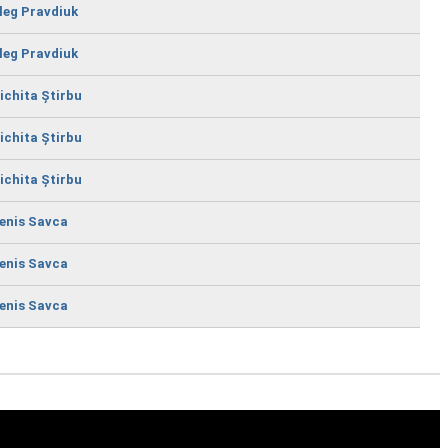
leg Pravdiuk
leg Pravdiuk
ichita Știrbu
ichita Știrbu
ichita Știrbu
enis Savca
enis Savca
enis Savca