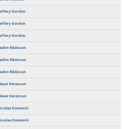
effery Gordon
effery Gordon
effery Gordon
adim Răducan
adim Răducan
adim Răducan
lexei Verescun
lexei Verescun
icolae Domentii
icolae Domentii