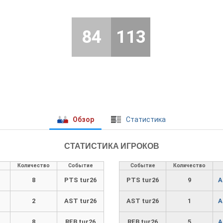
84
113
Обзор
Cтатистика
СТАТИСТИКА ИГРОКОВ
Количество
Событие
Событие
Количество
8
PTS tur26
PTS tur26
9
A
2
AST tur26
AST tur26
1
A
8
REB tur26
REB tur26
5
A