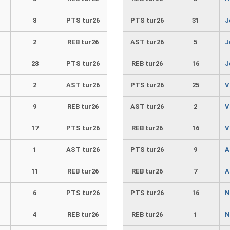
8
PTS tur26
PTS tur26
31
J
2
REB tur26
AST tur26
5
J
28
PTS tur26
REB tur26
16
J
2
AST tur26
PTS tur26
25
V
9
REB tur26
AST tur26
2
V
17
PTS tur26
REB tur26
16
V
1
AST tur26
PTS tur26
9
A
11
REB tur26
REB tur26
7
A
6
PTS tur26
PTS tur26
16
N
4
REB tur26
REB tur26
1
N