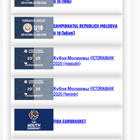
U 16 (fete)
CAMPIONATUL REPUBLICII MOLDOVA
U 18 (băieți)
Кубок Молдовы
VICTORIABANK
2025 (masculin)
Кубок Молдовы
VICTORIABANK
2025 (feminin)
FIBA EUROBASKET