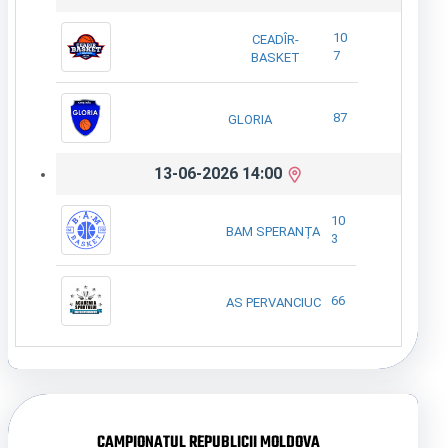
10
CEADÎR-
7
BASKET
87
GLORIA
13-06-2026 14:00
10
BAM SPERANȚA
3
66
AS PERVANCIUC
CAMPIONATUL REPUBLICII MOLDOVA