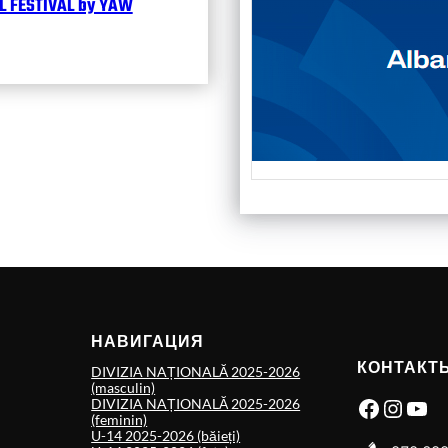
 FESTIVAL by YAW
НАВИГАЦИЯ
КОНТАКТ
DIVIZIA NAȚIONALĂ 2025-2026
(masculin)
Facebook
Instagram
YouTube
DIVIZIA NAȚIONALĂ 2025-2026
(feminin)
U-14 2025-2026 (băieți)