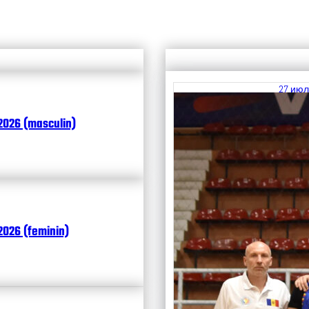
27 июл
Итоги
2026 (masculin)
Кален
Чита
026 (feminin)