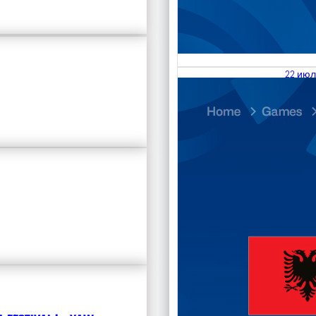
22 июл
23.07
Divisi
Кален
Чита