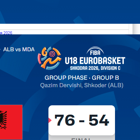
я 2026
.2026 Albania vs Moldova FIBA U18 EuroBasket 2026,
on C
дарь
ть далее