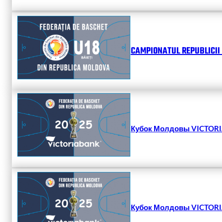
CAMPIONATUL REPUBLICII 
Кубок Молдовы VICTORIA
Кубок Молдовы VICTORIA