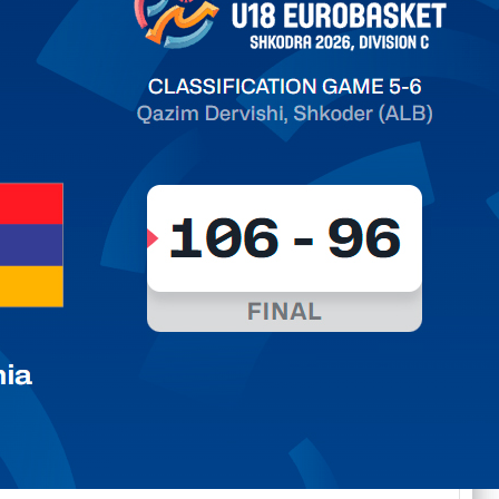
дарь
ть далее