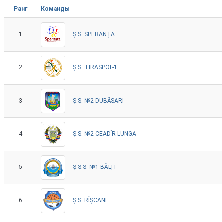
Ранг
Команды
1
Ș.S. SPERANȚA
2
Ș.S. TIRASPOL-1
3
Ș.S. №2 DUBĂSARI
4
Ș.S. №2 CEADÎR-LUNGA
5
Ș.S.S. №1 BĂLȚI
6
Ș.S. RÎȘCANI