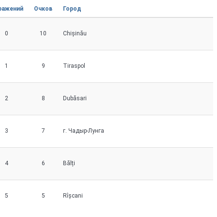
ражений
Очков
Город
0
10
Chișinău
1
9
Tiraspol
2
8
Dubăsari
3
7
г. Чадыр-Лунга
4
6
Bălți
5
5
Rîșcani