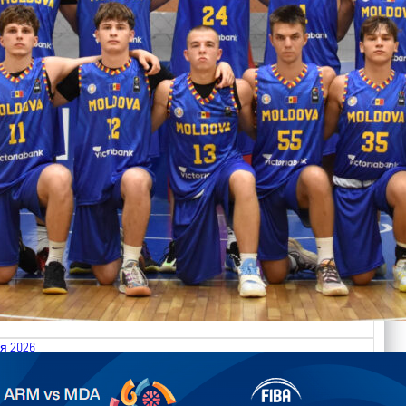
я 2026
.2026 Armenia vs Moldova FIBA U18 EuroBasket 2026,
on C