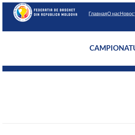
Перейти
к
Главная
О нас
Новос
содержимому
CAMPIONATUL