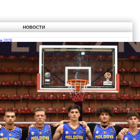
НОВОСТИ
я 2026
 FIBA U18 EuroBasket 2026, Division C
дарь
ть далее