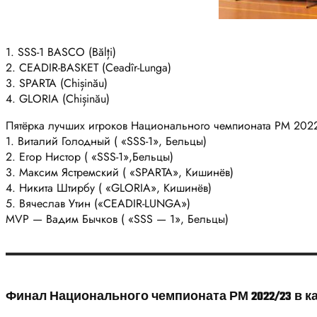
1. SSS-1 BASCO (Bălți)
2. CEADIR-BASKET (Ceadîr-Lunga)
3. SPARTA (Chișinău)
4. GLORIA (Chișinău)
Пятёрка лучших игроков Национального чемпионата РМ 202
1. Виталий Голодный ( «SSS-1», Бельцы)
2. Егор Нистор ( «SSS-1»,Бельцы)
3. Максим Ястремский ( «SPARTA», Кишинёв)
4. Никита Штирбу ( «GLORIA», Кишинёв)
5. Вячеслав Утин («CEADIR-LUNGA»)
MVP — Вадим Бычков ( «SSS — 1», Бельцы)
Финал Национального чемпионата РМ 2022/23 в кат