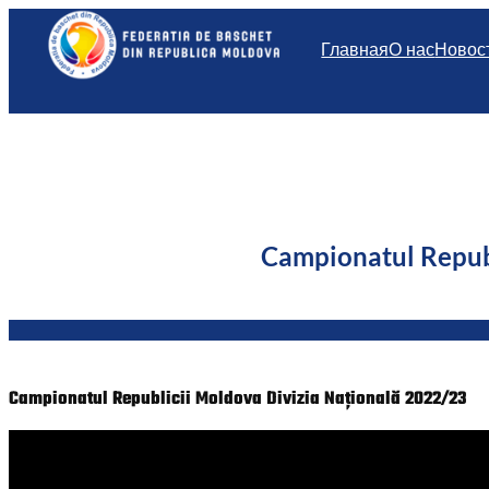
Перейти
к
Главная
О нас
Новос
содержимому
Campionatul Repub
Campionatul Republicii Moldova Divizia Națională 2022/23