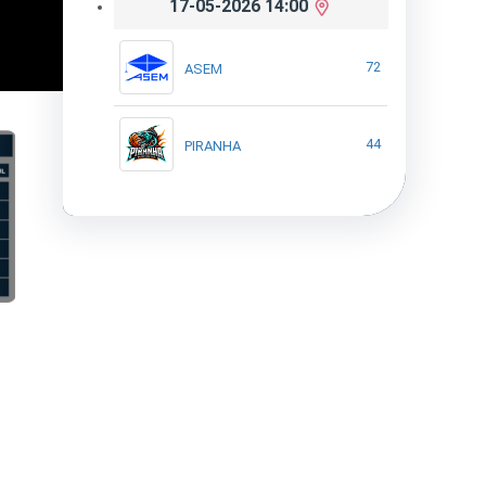
17-05-2026 14:00
72
ASEM
44
PIRANHA