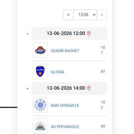
<
>
13-06-2026 12:00
10
CEADÎR-BASKET
7
87
GLORIA
13-06-2026 14:00
10
BAM SPERANȚA
3
66
AS PERVANCIUC