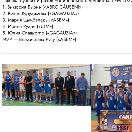
Пятёрка лучших игроков Национального чемпионата РМ 202
1. Виктория Бырнэ («ABRC CĂUȘENI»)
2. Юлия Курудимова («GAGAUZIA»)
3. Мария Цымбаларь («ASEM»)
4. Ирина Рудая («UTM»)
5. Юлия Славиогло («GAGAUZIA»)
MVP — Владислава Русу («ASEM»)