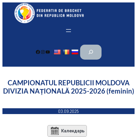
Перейти
к
содержимому
П
Facebook
Instagram
YouTube
о
и
с
к
CAMPIONATUL REPUBLICII MOLDOVA
DIVIZIA NAȚIONALĂ 2025-2026 (feminin)
03.09.2025
Календарь