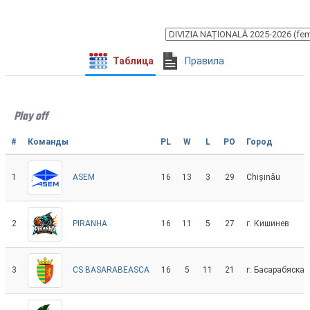
Таблица
Правила
Play off
#
Команды
PL
W
L
PO
Город
1
16
13
3
29
Chișinău
ASEM
2
16
11
5
27
г. Кишинев
PIRANHA
3
16
5
11
21
г. Басарабяска
CS BASARABEASCA