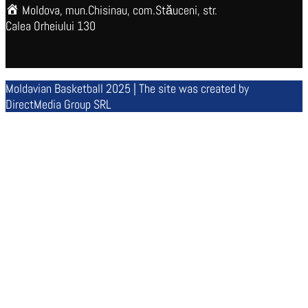
Moldova, mun.Chisinau, com.Stăuceni, str.
Calea Orheiului 130
Moldavian Basketball 2025 | The site was created by
DirectMedia Group SRL