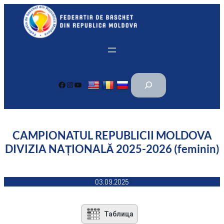
Перейти
к
содержимому
П
Facebook
Instagram
YouTube
о
и
с
к
CAMPIONATUL REPUBLICII MOLDOVA
DIVIZIA NAȚIONALĂ 2025-2026 (feminin)
03.09.2025
Таблица