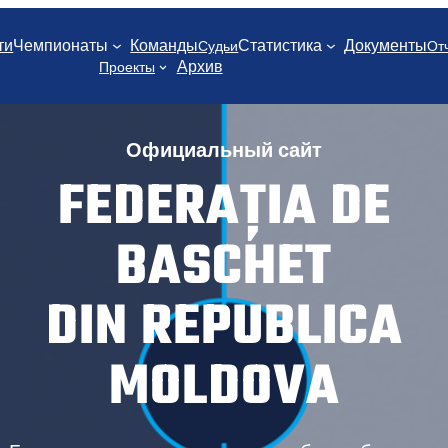
ти
Чемпионаты
Команды
Статистика
Документы
Судьи
От
Архив
Проекты
Официальный сайт
FEDERAȚIA DE
BASCHET
DIN REPUBLICA
MOLDOVA