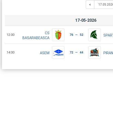
<
17-05-2026
CS
12:00
76 — 52
SPAR
BASARABEASCA
14:00
72 — 44
ASEM
PIRA