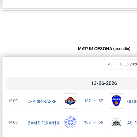
МАТЧИ СЕЗОНА
(
masculin
)
<
13-06-2026
12:00
107 — 87
CEADÎR-BASKET
GLOR
14:00
103 — 66
BAM SPERANȚA
AS P