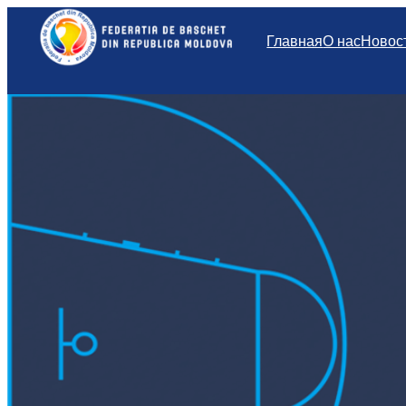
Перейти
к
Главная
О нас
Новос
содержимому