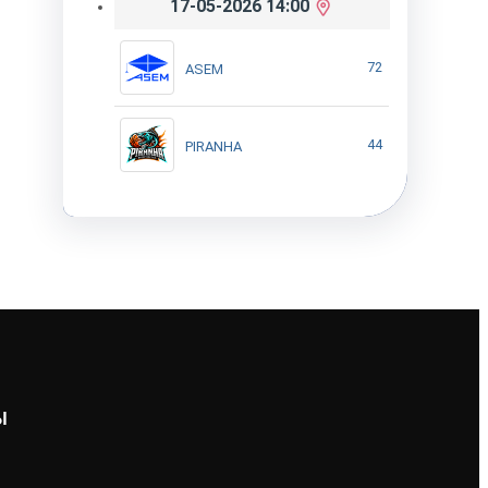
17-05-2026 14:00
72
ASEM
44
PIRANHA
Ы