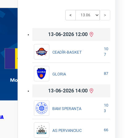
<
>
13-06-2026 12:00
10
CEADÎR-BASKET
7
87
GLORIA
13-06-2026 14:00
10
BAM SPERANȚA
3
BA
66
AS PERVANCIUC