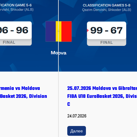
rmenia vs Moldova
25.07.2026 Moldova vs Gibralta
Basket 2026, Division
FIBA U18 EuroBasket 2026, Divis
C
24.07.2026
Далее