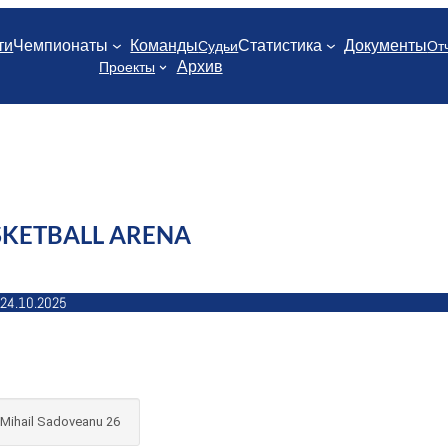
ти
Чемпионаты
Команды
Статистика
Документы
Судьи
От
Архив
Проекты
SKETBALL ARENA
24.10.2025
. Mihail Sadoveanu 26