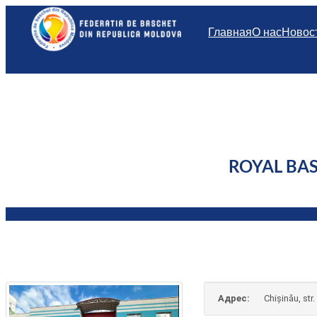
Перейти
к
Главная
О нас
Новос
содержимому
ROYAL BA
Адрес:
Chișinău, str