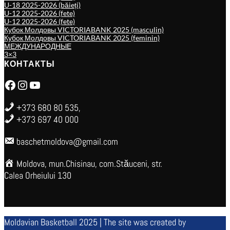
U-18 2025-2026 (băieți)
U-12 2025-2026 (fete)
U-12 2025-2026 (fete)
Кубок Молдовы VICTORIABANK 2025 (masculin)
Кубок Молдовы VICTORIABANK 2025 (feminin)
МЕЖДУНАРОДНЫЕ
3×3
КОНТАКТЫ
Facebook
Instagram
YouTube
+373 680 80 535,
+373 697 40 000
baschetmoldova@gmail.com
Moldova, mun.Chisinau, com.Stăuceni, str.
Calea Orheiului 130
Moldavian Basketball 2025 | The site was created by