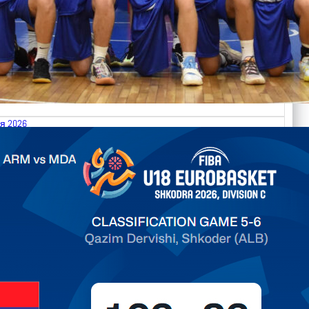
я 2026
.2026 Armenia vs Moldova FIBA U18 EuroBasket 2026,
on C
ть далее