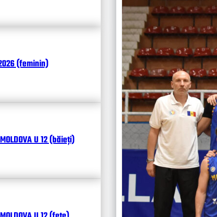
Чита
026 (feminin)
MOLDOVA U 12 (băieți)
MOLDOVA U 12 (fete)