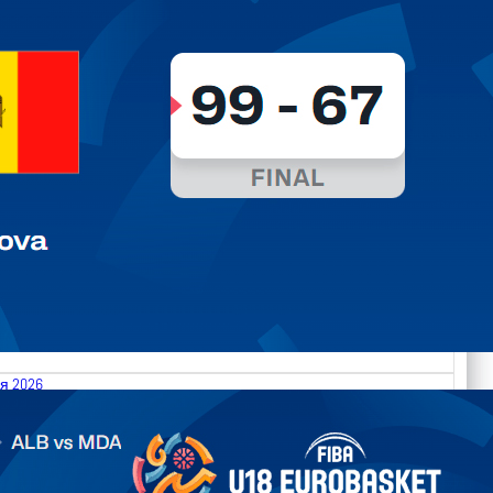
я 2026
.2026 Albania vs Moldova FIBA U18 EuroBasket 2026,
on C