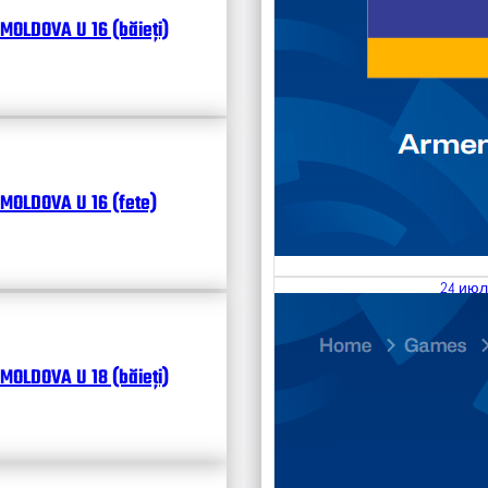
MOLDOVA U 16 (băieți)
MOLDOVA U 16 (fete)
24 июл
25.07
Divisi
MOLDOVA U 18 (băieți)
Чита