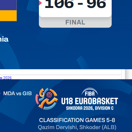
я 2026
.2026 Moldova vs Gibraltar FIBA U18 EuroBasket 2026,
on C
ть далее