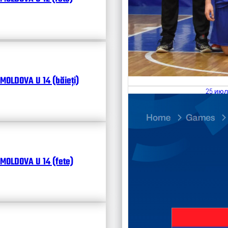
MOLDOVA U 14 (băieți)
25 июл
26.07
Divisi
Чита
MOLDOVA U 14 (fete)