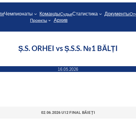
ти
Чемпионаты
Команды
Статистика
Документы
Судьи
От
Архив
Проекты
Ș.S. ORHEI vs Ș.S.S. №1 BĂLȚI
16.05.2026
02.06.2026 U12 FINAL BĂIEȚI