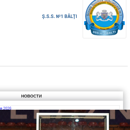
Ș.S.S. №1 BĂLȚI
НОВОСТИ
я 2026
 FIBA U18 EuroBasket 2026, Division C