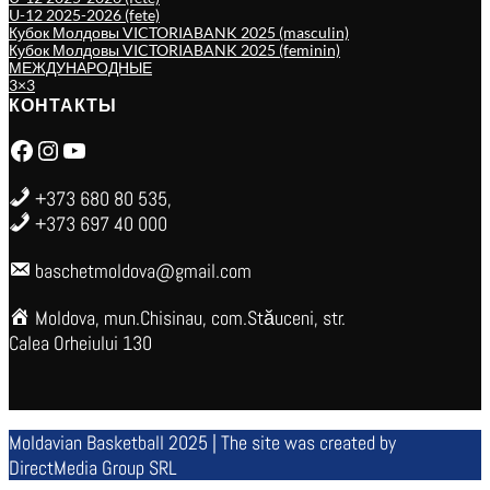
U-12 2025-2026 (fete)
Кубок Молдовы VICTORIABANK 2025 (masculin)
Кубок Молдовы VICTORIABANK 2025 (feminin)
МЕЖДУНАРОДНЫЕ
3×3
КОНТАКТЫ
Facebook
Instagram
YouTube
+373 680 80 535,
+373 697 40 000
baschetmoldova@gmail.com
Moldova, mun.Chisinau, com.Stăuceni, str.
Calea Orheiului 130
Moldavian Basketball 2025 | The site was created by
DirectMedia Group SRL