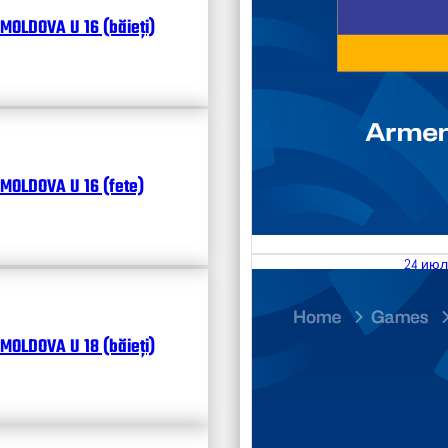
MOLDOVA U 16 (băieți)
MOLDOVA U 16 (fete)
24 июл
25.07
Divisi
MOLDOVA U 18 (băieți)
Чита