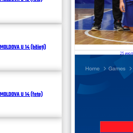
MOLDOVA U 14 (băieți)
25 июл
26.07
Divisi
Чита
MOLDOVA U 14 (fete)