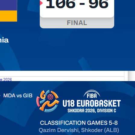
я 2026
.2026 Moldova vs Gibraltar FIBA U18 EuroBasket 2026,
on C
ть далее