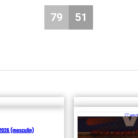
79
51
27 июл
Итоги
2026 (masculin)