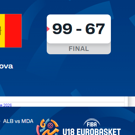
я 2026
.2026 Albania vs Moldova FIBA U18 EuroBasket 2026,
on C