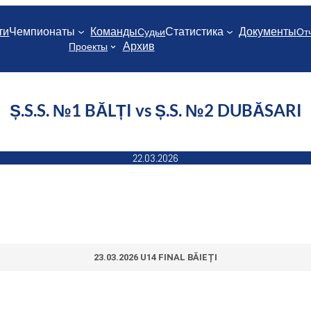
ти
Чемпионаты
Команды
Статистика
Документы
Судьи
От
Архив
Проекты
Ș.S.S. №1 BĂLȚI vs Ș.S. №2 DUBĂSARI
22.03.2026
23.03.2026 U14 FINAL BĂIEȚI