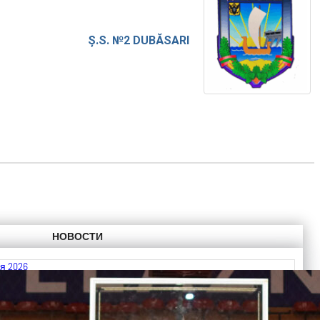
Ș.S. №2 DUBĂSARI
НОВОСТИ
я 2026
 FIBA U18 EuroBasket 2026, Division C