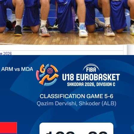
я 2026
.2026 Armenia vs Moldova FIBA U18 EuroBasket 2026,
on C
ть далее