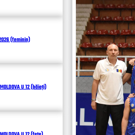
Чита
026 (feminin)
MOLDOVA U 12 (băieți)
MOLDOVA U 12 (fete)