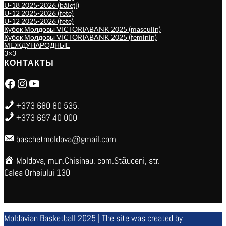
U-18 2025-2026 (băieți)
U-12 2025-2026 (fete)
U-12 2025-2026 (fete)
Кубок Молдовы VICTORIABANK 2025 (masculin)
Кубок Молдовы VICTORIABANK 2025 (feminin)
МЕЖДУНАРОДНЫЕ
3×3
КОНТАКТЫ
Facebook
Instagram
YouTube
+373 680 80 535,
+373 697 40 000
baschetmoldova@gmail.com
Moldova, mun.Chisinau, com.Stăuceni, str.
Calea Orheiului 130
Moldavian Basketball 2025 | The site was created by