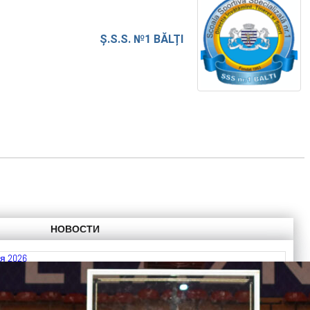
Ș.S.S. №1 BĂLȚI
НОВОСТИ
я 2026
 FIBA U18 EuroBasket 2026, Division C