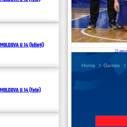
MOLDOVA U 14 (băieți)
25 июл
26.07
Divisi
Чита
MOLDOVA U 14 (fete)