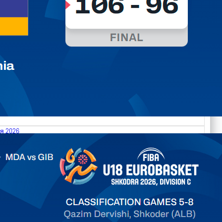
я 2026
.2026 Moldova vs Gibraltar FIBA U18 EuroBasket 2026,
on C
ть далее