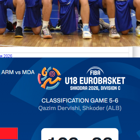
я 2026
.2026 Armenia vs Moldova FIBA U18 EuroBasket 2026,
on C
ть далее