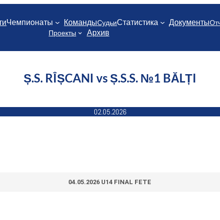
ти
Чемпионаты
Команды
Статистика
Документы
Судьи
От
Архив
Проекты
Ș.S. RÎȘCANI vs Ș.S.S. №1 BĂLȚI
02.05.2026
04.05.2026 U14 FINAL FETE