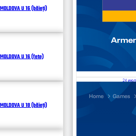
MOLDOVA U 16 (băieți)
MOLDOVA U 16 (fete)
24 июл
25.07
Divisi
MOLDOVA U 18 (băieți)
Чита