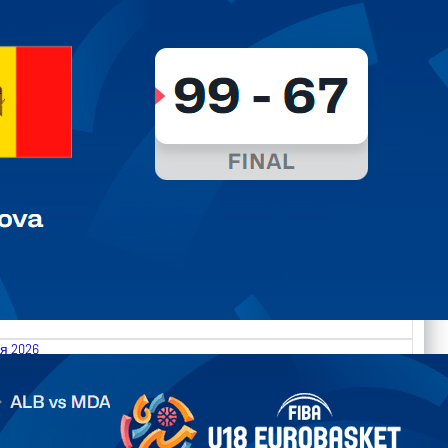
я 2026
.2026 Albania vs Moldova FIBA U18 EuroBasket 2026,
on C