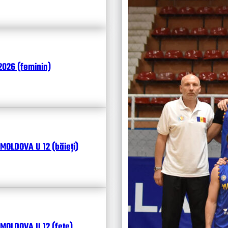
Чита
026 (feminin)
MOLDOVA U 12 (băieți)
MOLDOVA U 12 (fete)