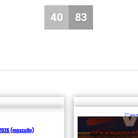
40
83
27 июл
Итоги
2026 (masculin)