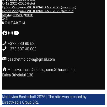
U-12 2025-2026 (fete)
Кубок Молдовы VICTORIABANK 2025 (masculin)
Кубок Молдовы VICTORIABANK 2025 (feminin)
МЕЖДУНАРОДНЫЕ
3×3
КОНТАКТЫ
Facebook
Instagram
YouTube
+373 680 80 535,
+373 697 40 000
baschetmoldova@gmail.com
Moldova, mun.Chisinau, com.Stăuceni, str.
Calea Orheiului 130
Moldavian Basketball 2025 | The site was created by
DirectMedia Group SRL