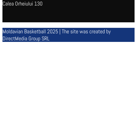
Calea Orheiului 130
Moldavian Basketball 2025 | The site was created by
DirectMedia Group SRL