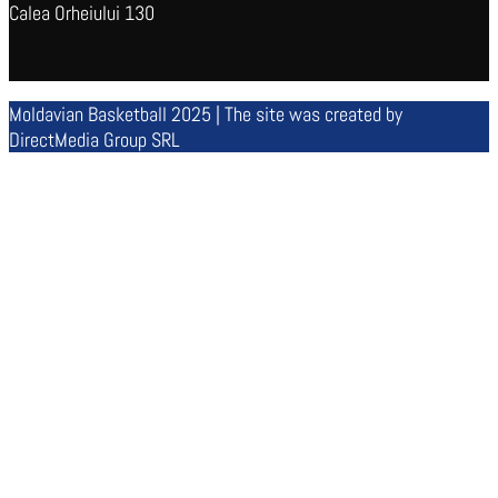
Calea Orheiului 130
Moldavian Basketball 2025 | The site was created by
DirectMedia Group SRL