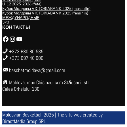
U-12 2025-2026 (fete)
Кубок Молдовы VICTORIABANK 2025 (masculin)
Кубок Молдовы VICTORIABANK 2025 (feminin)
МЕЖДУНАРОДНЫЕ
3×3
КОНТАКТЫ
Facebook
Instagram
YouTube
+373 680 80 535,
+373 697 40 000
baschetmoldova@gmail.com
Moldova, mun.Chisinau, com.Stăuceni, str.
Calea Orheiului 130
Moldavian Basketball 2025 | The site was created by
DirectMedia Group SRL