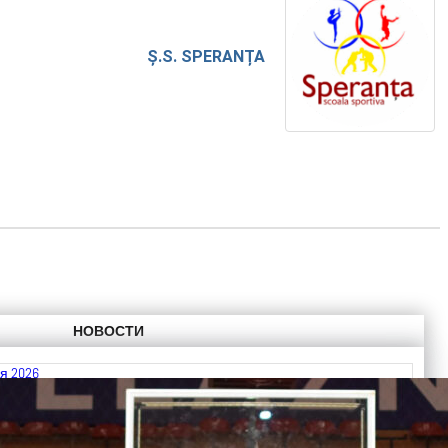
Ș.S. SPERANȚA
НОВОСТИ
я 2026
 FIBA U18 EuroBasket 2026, Division C