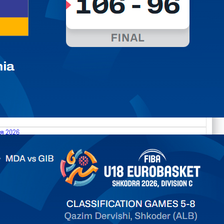
я 2026
.2026 Moldova vs Gibraltar FIBA U18 EuroBasket 2026,
on C
ть далее