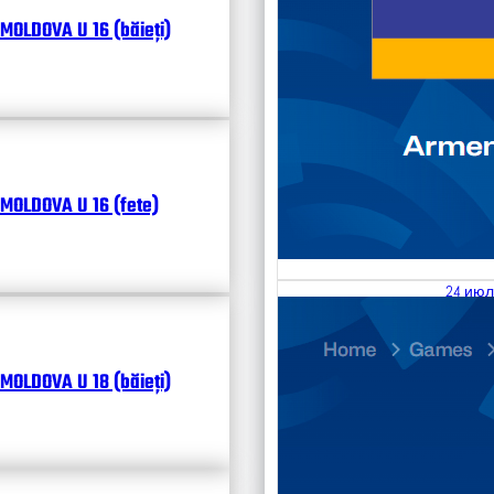
MOLDOVA U 16 (băieți)
MOLDOVA U 16 (fete)
24 июл
25.07
Divisi
MOLDOVA U 18 (băieți)
Чита