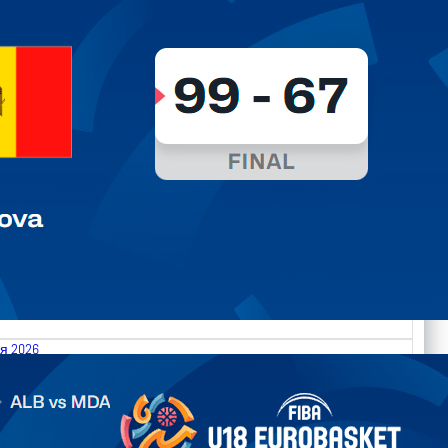
я 2026
.2026 Albania vs Moldova FIBA U18 EuroBasket 2026,
on C