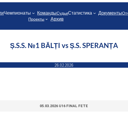
ти
Чемпионаты
Команды
Статистика
Документы
Судьи
От
Архив
Проекты
Ș.S.S. №1 BĂLȚI vs Ș.S. SPERANȚA
26.02.2026
05.03.2026 U16 FINAL FETE