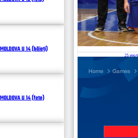
MOLDOVA U 14 (băieți)
25 июл
26.07
Divisi
Чита
MOLDOVA U 14 (fete)