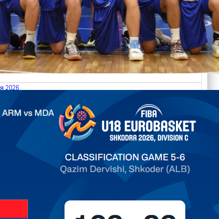
я 2026
.2026 Armenia vs Moldova FIBA U18 EuroBasket 2026,
on C
ть далее