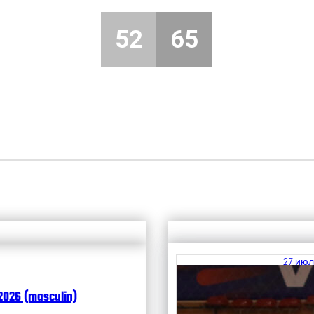
52
65
27 июл
Итоги
2026 (masculin)