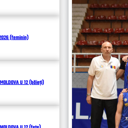
Чита
026 (feminin)
MOLDOVA U 12 (băieți)
MOLDOVA U 12 (fete)