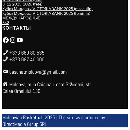
U-12 2025-2026 (fete)
Кубок Молдовы VICTORIABANK 2025 (masculin)
Кубок Молдовы VICTORIABANK 2025 (feminin)
МЕЖДУНАРОДНЫЕ
3×3
КОНТАКТЫ
Facebook
Instagram
YouTube
+373 680 80 535,
+373 697 40 000
baschetmoldova@gmail.com
Moldova, mun.Chisinau, com.Stăuceni, str.
Calea Orheiului 130
Moldavian Basketball 2025 | The site was created by
DirectMedia Group SRL