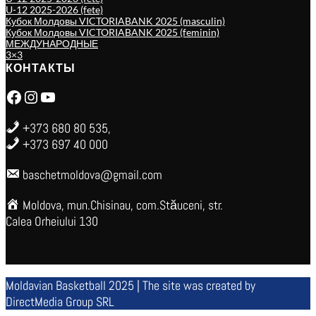
U-12 2025-2026 (fete)
Кубок Молдовы VICTORIABANK 2025 (masculin)
Кубок Молдовы VICTORIABANK 2025 (feminin)
МЕЖДУНАРОДНЫЕ
3×3
КОНТАКТЫ
Facebook
Instagram
YouTube
+373 680 80 535,
+373 697 40 000
baschetmoldova@gmail.com
Moldova, mun.Chisinau, com.Stăuceni, str.
Calea Orheiului 130
Moldavian Basketball 2025 | The site was created by
DirectMedia Group SRL