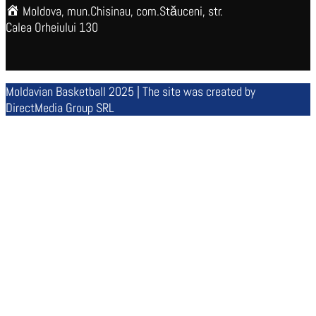
Moldova, mun.Chisinau, com.Stăuceni, str.
Calea Orheiului 130
Moldavian Basketball 2025 | The site was created by
DirectMedia Group SRL