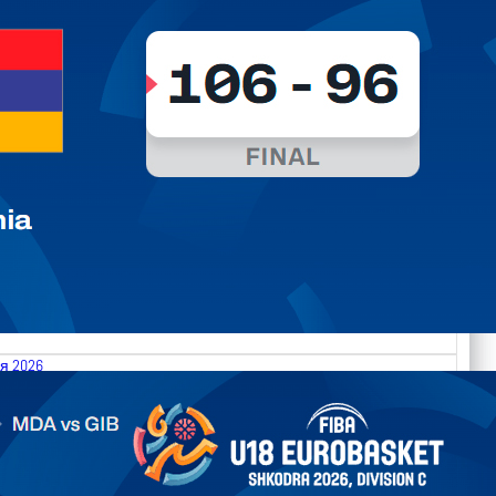
я 2026
.2026 Moldova vs Gibraltar FIBA U18 EuroBasket 2026,
on C
ть далее