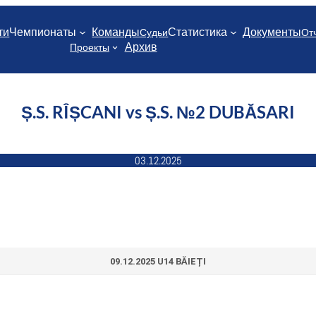
ти
Чемпионаты
Команды
Статистика
Документы
Судьи
От
Архив
Проекты
Ș.S. RÎȘCANI vs Ș.S. №2 DUBĂSARI
03.12.2025
09.12.2025 U14 BĂIEȚI