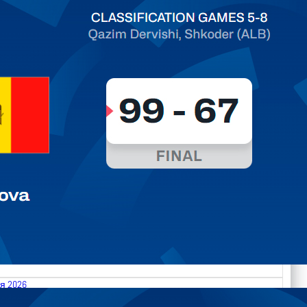
я 2026
.2026 Albania vs Moldova FIBA U18 EuroBasket 2026,