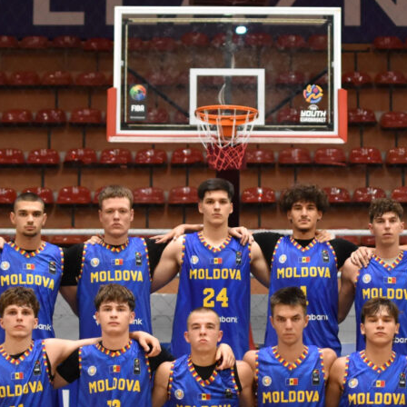
 FIBA U18 EuroBasket 2026, Division C
ть далее