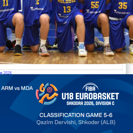
я 2026
.2026 Armenia vs Moldova FIBA U18 EuroBasket 2026,
on C
ть далее