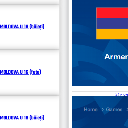
MOLDOVA U 16 (băieți)
MOLDOVA U 16 (fete)
24 июл
25.07
Divisi
MOLDOVA U 18 (băieți)
Чита