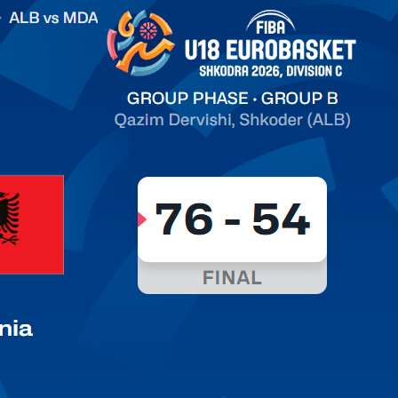
on C
ть далее