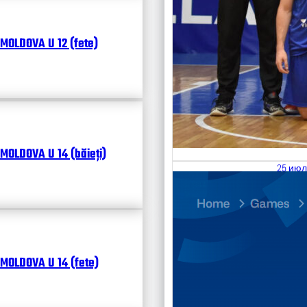
MOLDOVA U 12 (fete)
MOLDOVA U 14 (băieți)
25 июл
26.07
Divisi
Чита
MOLDOVA U 14 (fete)