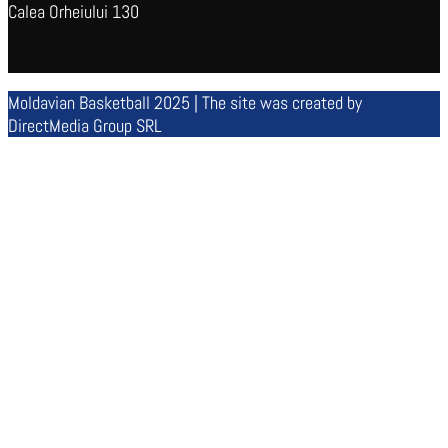
Calea Orheiului 130
Moldavian Basketball 2025 | The site was created by
DirectMedia Group SRL