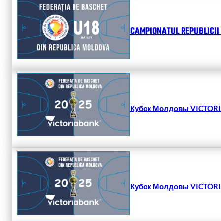
CAMPIONATUL REPUBLICII 
Кубок Молдовы VICTORIA
Кубок Молдовы VICTORIA