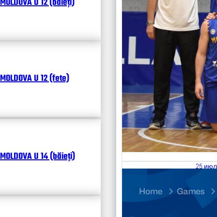
MOLDOVA U 12 (băieți)
MOLDOVA U 12 (fete)
MOLDOVA U 14 (băieți)
25 июл
26.07
Divisi
Чита