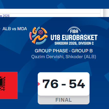
я 2026
.2026 Albania vs Moldova FIBA U18 EuroBasket 2026,
on C
ть далее