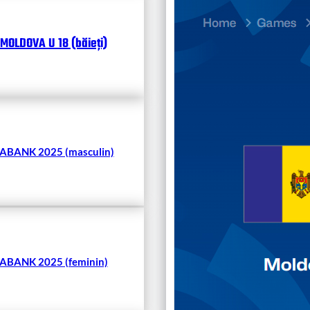
25.07
Divisi
MOLDOVA U 18 (băieți)
Чита
BANK 2025 (masculin)
BANK 2025 (feminin)