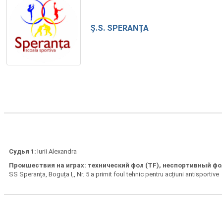
Ș.S. SPERANȚA
Судья 1
Iurii Alexandra
Проишествия на играх: технический фол (ТF), неспортивный фол
SS Speranța, Boguța I,, Nr. 5 a primit foul tehnic pentru acțiuni antisportive