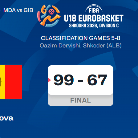
.2026 Moldova vs Gibraltar FIBA U18 EuroBasket 2026,
on C
ть далее