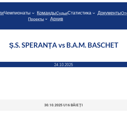
ти
Чемпионаты
Команды
Статистика
Документы
Судьи
От
Архив
Проекты
Ș.S. SPERANȚA vs B.A.M. BASCHET
24.10.2025
30.10.2025 U16 BĂIEȚI