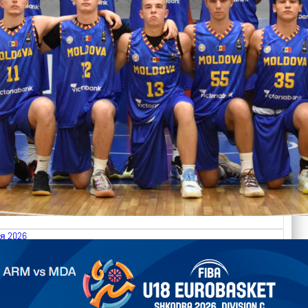
я 2026
.2026 Armenia vs Moldova FIBA U18 EuroBasket 2026,
on C
ть далее