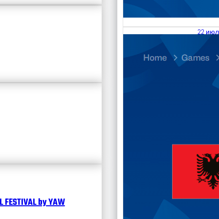
22 июл
23.07
Divisi
Чита
 FESTIVAL by YAW