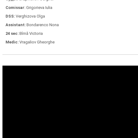
Comissar
Grigorieva Iulia
DSS
Verghizova Olga
Assistant
Bondarenco Nona
24 sec
Bîrnă Victoria
Medic
Vragaliov Gheorghe