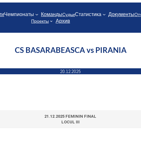
ти
Чемпионаты
Команды
Статистика
Документы
Судьи
От
Архив
Проекты
CS BASARABEASCA vs PIRANIA
20.12.2025
21.12.2025 FEMININ FINAL
LOCUL III