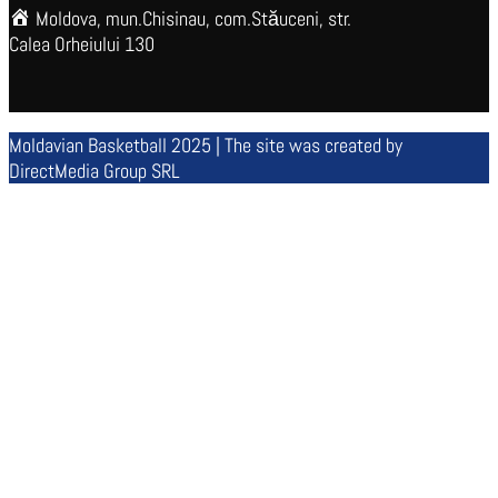
Moldova, mun.Chisinau, com.Stăuceni, str.
Calea Orheiului 130
Moldavian Basketball 2025 | The site was created by
DirectMedia Group SRL