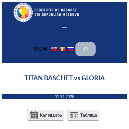
Перейти
к
содержимому
П
Facebook
Instagram
YouTube
о
и
с
к
TITAN BASCHET vs GLORIA
01.11.2025
Календарь
Таблица