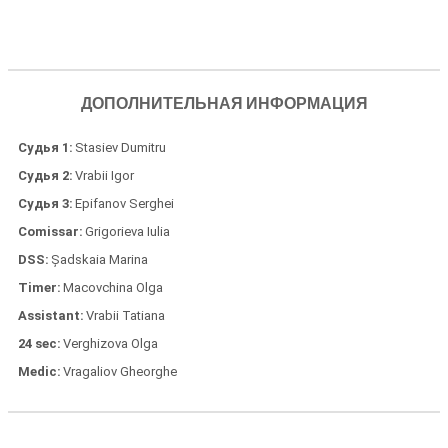
ДОПОЛНИТЕЛЬНАЯ ИНФОРМАЦИЯ
Судья 1
Stasiev Dumitru
Судья 2
Vrabii Igor
Судья 3
Epifanov Serghei
Comissar
Grigorieva Iulia
DSS
Șadskaia Marina
Timer
Macovchina Olga
Assistant
Vrabii Tatiana
24 sec
Verghizova Olga
Medic
Vragaliov Gheorghe