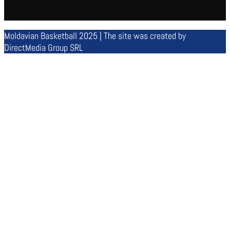
Moldavian Basketball 2025 | The site was created by
DirectMedia Group SRL