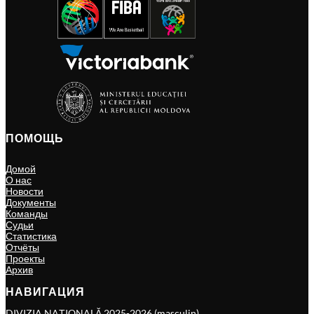
ПОМОЩЬ
Домой
О нас
Новости
Документы
Команды
Судьи
Статистика
Отчёты
Проекты
Архив
НАВИГАЦИЯ
DIVIZIA NAȚIONALĂ 2025-2026 (masculin)