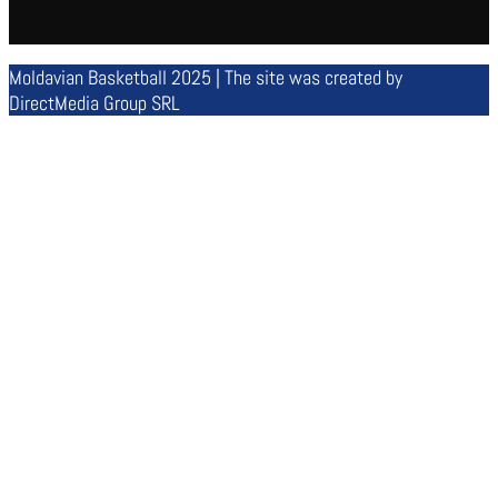
Moldavian Basketball 2025 | The site was created by
DirectMedia Group SRL