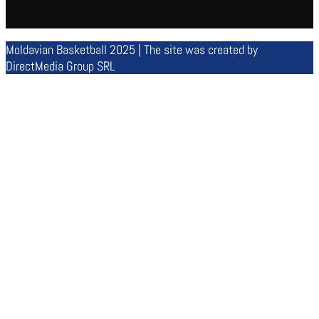
Moldavian Basketball 2025 | The site was created by
DirectMedia Group SRL