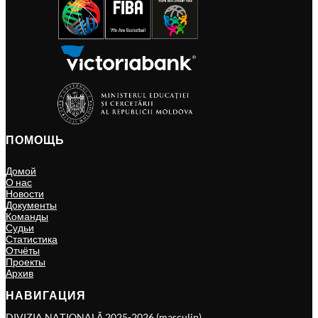
ПОМОЩЬ
Домой
О нас
Новости
Документы
Команды
Судьи
Статистика
Отчёты
Проекты
Архив
НАВИГАЦИЯ
DIVIZIA NAȚIONALĂ 2025-2026 (masculin)