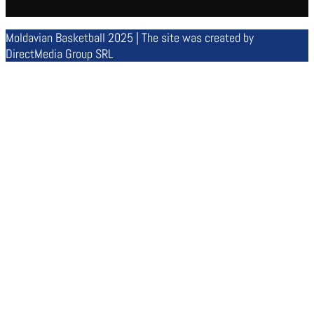
Moldavian Basketball 2025 | The site was created by
DirectMedia Group SRL