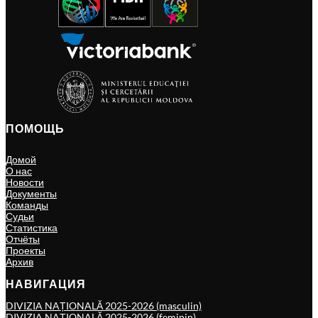
ПОМОЩЬ
Домой
О нас
Новости
Документы
Команды
Судьи
Статистика
Отчёты
Проекты
Архив
НАВИГАЦИЯ
DIVIZIA NAȚIONALĂ 2025-2026 (masculin)
DIVIZIA NAȚIONALĂ 2025-2026 (feminin)