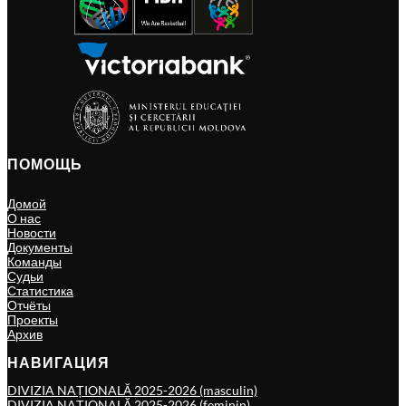
ПОМОЩЬ
Домой
О нас
Новости
Документы
Команды
Судьи
Статистика
Отчёты
Проекты
Архив
НАВИГАЦИЯ
DIVIZIA NAȚIONALĂ 2025-2026 (masculin)
DIVIZIA NAȚIONALĂ 2025-2026 (feminin)