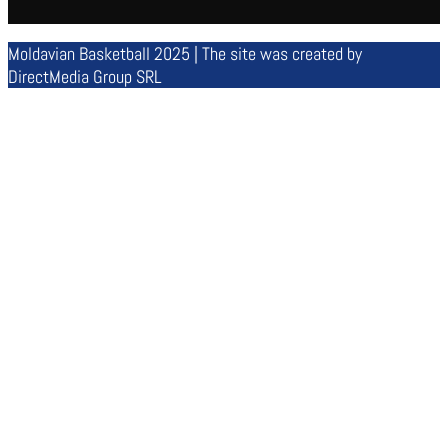
Moldavian Basketball 2025 | The site was created by
DirectMedia Group SRL