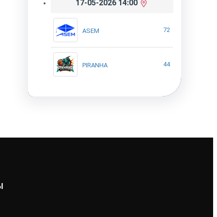
17-05-2026 14:00
72
ASEM
44
PIRANHA
Ы