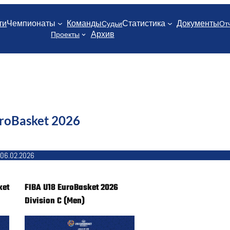
ти
Чемпионаты
Команды
Статистика
Документы
Судьи
От
Архив
Проекты
roBasket 2026
06.02.2026
ket
FIBA U18 EuroBasket 2026
Division C (Men)