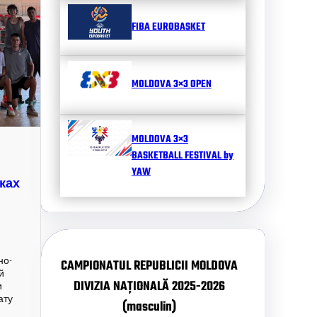
FIBA EUROBASKET
MOLDOVA 3×3 OPEN
MOLDOVA 3×3
BASKETBALL FESTIVAL by
YAW
ках
но-
CAMPIONATUL REPUBLICII MOLDOVA
й
DIVIZIA NAȚIONALĂ 2025-2026
и
ату
(masculin)