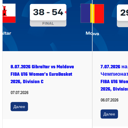
8.07.2026 Gibraltar vs Moldova
7.07.2026 
FIBA U16 Women’s EuroBasket
Чемпионат
2026, Division C
FIBA U16 Wom
2026, Divisio
07.07.2026
06.07.2026
Далее
Далее