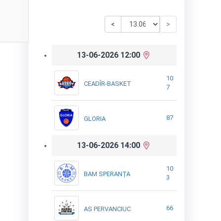
<
>
13-06-2026 12:00
10
CEADÎR-BASKET
7
87
GLORIA
13-06-2026 14:00
10
BAM SPERANȚA
3
66
AS PERVANCIUC