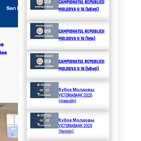
CAMPIONATUL REPUBLICII
MOLDOVA U 16 (băieți)
CAMPIONATUL REPUBLICII
MOLDOVA U 16 (fete)
no
ion
CAMPIONATUL REPUBLICII
MOLDOVA U 18 (băieți)
Кубок Молдовы
VICTORIABANK 2025
(masculin)
Кубок Молдовы
VICTORIABANK 2025
(feminin)