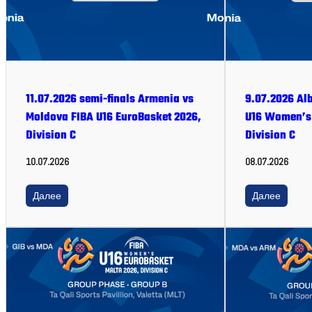
11.07.2026 semi-finals Armenia vs
9.07.2026 Al
Moldova FIBA U16 EuroBasket 2026,
U16 Women’s 
Division C
Division C
10.07.2026
08.07.2026
Далее
Далее