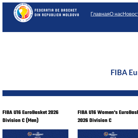
Перейти
к
Главная
О нас
Новос
содержимому
FIBA Eu
FIBA U16 EuroBasket 2026
FIBA U16 Women's EuroBas
Division C (Men)
2026 Division C