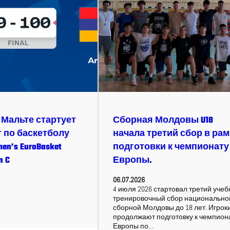
на Мальте стартует
Сборная Молдовы U18
 по баскетболу
начала третий сбор в рам
en’s EuroBasket
подготовки к чемпионату
n C
Европы.
06.07.2026
4 июля 2026 стартовал третий учеб
тренировочный сбор национально
сборной Молдовы до 18 лет. Игрок
продолжают подготовку к чемпион
Европы по…