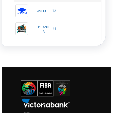
72
ASEM
PIRANH
44
A