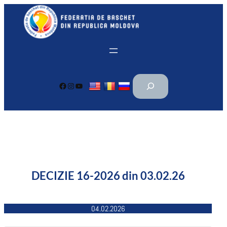
Перейти
к
содержимому
П
Facebook
Instagram
YouTube
о
и
с
к
DECIZIE 16-2026 din 03.02.26
04.02.2026