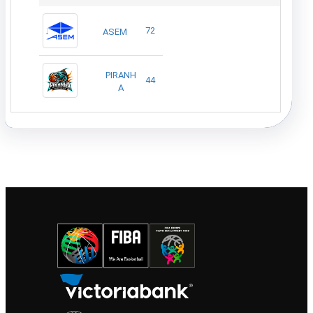
72
ASEM
PIRANH
44
A