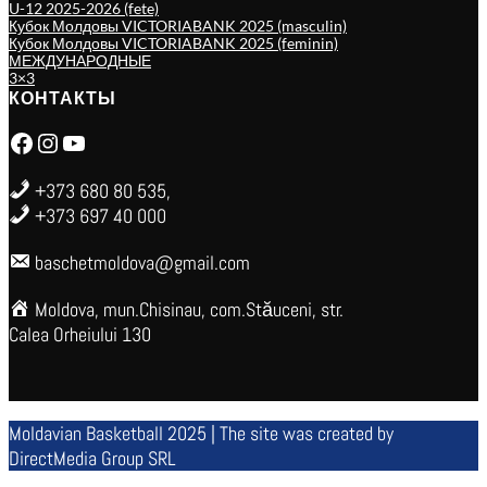
U-12 2025-2026 (fete)
Кубок Молдовы VICTORIABANK 2025 (masculin)
Кубок Молдовы VICTORIABANK 2025 (feminin)
МЕЖДУНАРОДНЫЕ
3×3
КОНТАКТЫ
Facebook
Instagram
YouTube
+373 680 80 535,
+373 697 40 000
baschetmoldova@gmail.com
Moldova, mun.Chisinau, com.Stăuceni, str.
Calea Orheiului 130
Moldavian Basketball 2025 | The site was created by
DirectMedia Group SRL