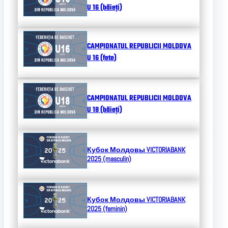
U 16 (băieți)
CAMPIONATUL REPUBLICII MOLDOVA
U 16 (fete)
CAMPIONATUL REPUBLICII MOLDOVA
U 18 (băieți)
Кубок Молдовы
VICTORIABANK
2025 (masculin)
Кубок Молдовы
VICTORIABANK
2025 (feminin)