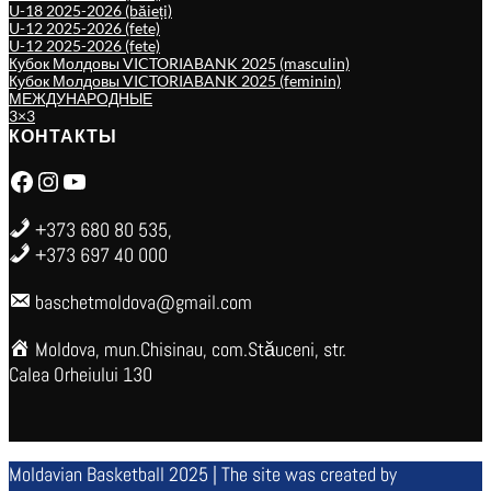
U-18 2025-2026 (băieți)
U-12 2025-2026 (fete)
U-12 2025-2026 (fete)
Кубок Молдовы VICTORIABANK 2025 (masculin)
Кубок Молдовы VICTORIABANK 2025 (feminin)
МЕЖДУНАРОДНЫЕ
3×3
КОНТАКТЫ
Facebook
Instagram
YouTube
+373 680 80 535,
+373 697 40 000
baschetmoldova@gmail.com
Moldova, mun.Chisinau, com.Stăuceni, str.
Calea Orheiului 130
Moldavian Basketball 2025 | The site was created by