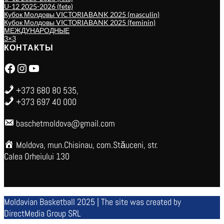
U-12 2025-2026 (fete)
Кубок Молдовы VICTORIABANK 2025 (masculin)
Кубок Молдовы VICTORIABANK 2025 (feminin)
МЕЖДУНАРОДНЫЕ
3×3
КОНТАКТЫ
Facebook
Instagram
YouTube
+373 680 80 535,
+373 697 40 000
baschetmoldova@gmail.com
Moldova, mun.Chisinau, com.Stăuceni, str.
Calea Orheiului 130
Moldavian Basketball 2025 | The site was created by
DirectMedia Group SRL